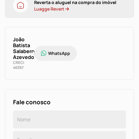
Reverta o aluguel na compra do imóvel
Luagge Revert
João
Batista
Salaberry
WhatsApp
Azevedo
CRECI
46367
Fale conosco