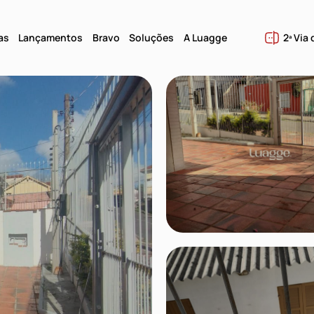
as
Lançamentos
Bravo
Soluções
A Luagge
2ª Via