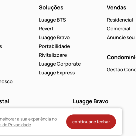
Soluções
Vendas
Luagge BTS
Residencial
Revert
Comercial
Luagge Bravo
Anuncie seu 
s
Portabilidade
Rivitalizzare
Condomíni
Luagge Corporate
Gestão Cond
Luagge Express
nosco
stal
Luagge Bravo
Mais infos
88
(51) 3094-9480
melhorar a sua experiência no
continuar e fechar
ca de Privacidade
.