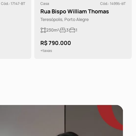
Cód.: 17147-BT
Casa
Cód.: 14995-BT
Rua Bispo William Thomas
Teresópolis, Porto Alegre
230m²
3
1
R$ 790.000
+taxas