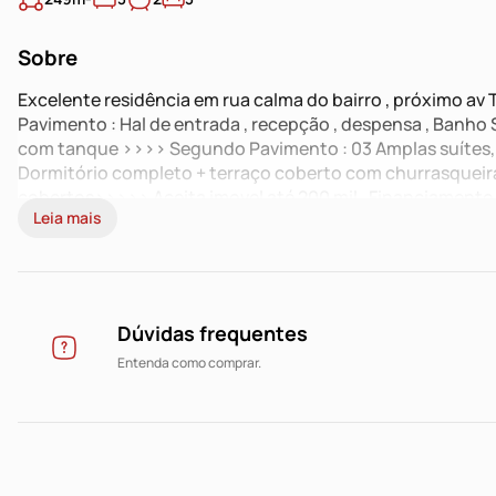
Sobre
Excelente residência em rua calma do bairro , próximo av 
Pavimento : Hal de entrada , recepção , despensa , Banho S
com tanque >>>> Segundo Pavimento : 03 Amplas suítes,
Dormitório completo + terraço coberto com churrasqueira 
cobertos>>>>> Aceita imovel até 200 mil . Financiamento
Leia mais
Dúvidas frequentes
Entenda como comprar.