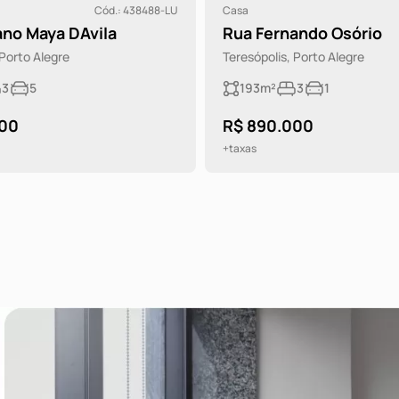
Cód.: 438488-LU
Casa
ano Maya DAvila
Rua Fernando Osório
 Porto Alegre
Teresópolis, Porto Alegre
3
5
193m²
3
1
000
R$ 890.000
+taxas