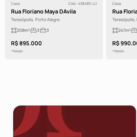
Casa
Cód.: 438485-LU
Casa
Rua Floriano Maya DAvila
Rua Flori
Teresópolis, Porto Alegre
Teresópolis,
208m²
3
3
247m²
R$ 895.000
R$ 990.
+taxas
+taxas