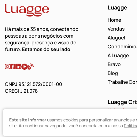
Luagge
Home
Vendas
Há mais de 35 anos, conectando
pessoas a bons negócios com
Aluguel
segurança, presença e visão de
Condomínio
futuro.
Estamos do seu lado
.
A Luagge
Bravo
Blog
Trabalhe Co
CNPJ 93.121.572/0001-00
CRECI J 21.078
Luagge Cri
Mais infos
Política de Privacidade
(51) 3268-18
Este site informa:
usamos cookies para personalizar anúncios e 
site. Ao continuar navegando, você concorda com a nossa
Políti