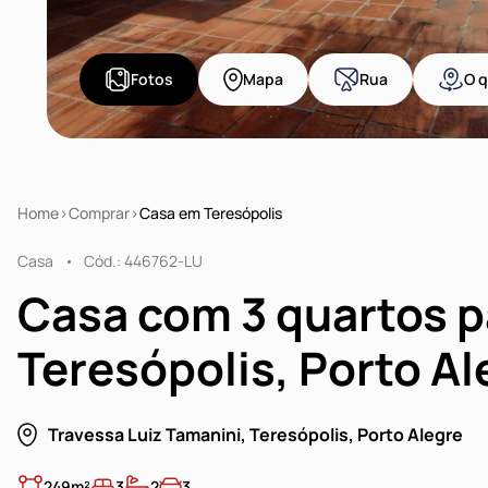
Fotos
Mapa
Rua
O q
Home
Comprar
Casa em Teresópolis
Casa
Cód.: 446762-LU
Casa com 3 quartos 
Teresópolis, Porto Al
Travessa Luiz Tamanini, Teresópolis, Porto Alegre
249m²
3
2
3