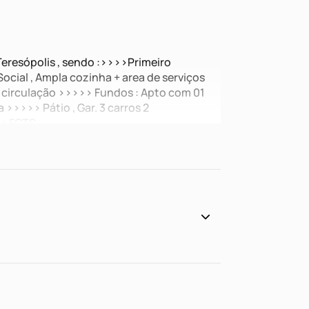
Teresópolis , sendo :>>>>Primeiro
ocial , Ampla cozinha + area de serviços
 circulação >>>>> Fundos : Apto com 01
>>>>> Pátio , Gar. 3 carros 2
 + FGTS