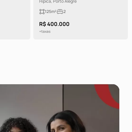
Hípica, Porto Alegre
125m²
2
R$ 400.000
+taxas