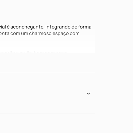
ocial é aconchegante, integrando de forma
e conta com um charmoso espaço com
 padrão e muito bom gosto nos
ída, próximo ao Zaffari Hípica, Desco,