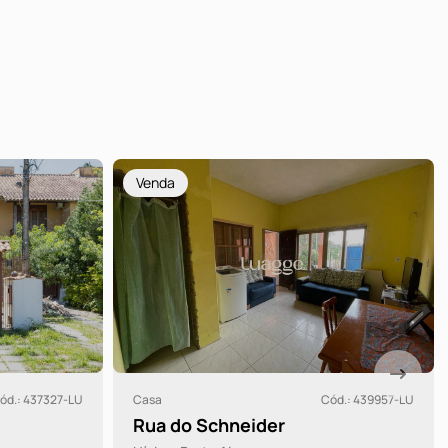
Venda
ód.: 437327-LU
Casa
Cód.: 439957-LU
Rua do Schneider