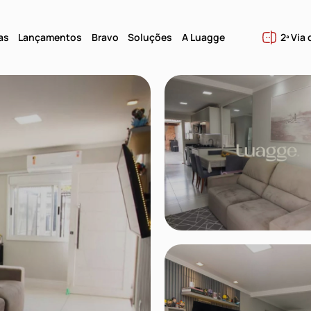
as
Lançamentos
Bravo
Soluções
A Luagge
2ª Via