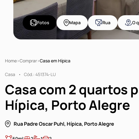
Fotos
Mapa
Rua
O q
Home
Comprar
Casa em Hípica
Casa
Cód.: 451374-LU
Casa com 2 quartos 
Hípica, Porto Alegre
Rua Padre Oscar Puhl, Hípica, Porto Alegre
60m²
2
1
2