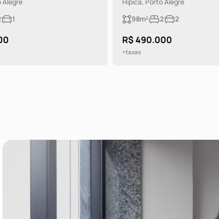
o Alegre
Hípica, Porto Alegre
2
1
98m²
2
2
00
R$ 490.000
+taxas