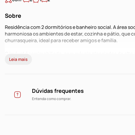
Sobre
Residência com 2 dormitórios e banheiro social. A área s
harmoniosa os ambientes de estar, cozinha e pátio, qu
churrasqueira, ideal para receber amigos e família.
O imóvel é semimobiliado, com móveis planejados de alto
Leia mais
dormitórios, cozinha e banheiros.
Localizado em loteamento tranquilo, em rua calma e sem sa
farmácias, escola Cesi e diversas conveniências do bairro.
Dúvidas frequentes
Entenda como comprar.