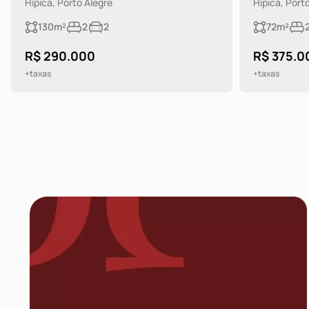
Hípica, Porto Alegre
Hípica, Port
130m²
2
2
72m²
R$ 290.000
R$ 375.0
+taxas
+taxas